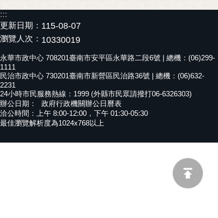
黃
:::
偉
更新日期：
115-08-07
哲
瀏覽人次：
10330019
螢
永華市政中心 708201臺南市安平區永華路二段6號 | 總機：(06)299-
光
1111
民治市政中心 730201臺南市新營區民治路36號 | 總機：(06)632-
花
2231
泉
24小時市民服務熱線：1999 (外縣市民眾請撥打06-6326303)
辦公日期：
政府行政機關辦公日曆表
桐
洽公時間：上午 8:00-12:00，下午 01:30-05:30
花
最佳瀏覽解析度為1024x768以上
祭
網
站
導
覽
訂
閱