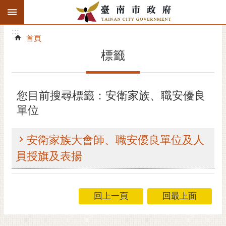
:::
搜
:::
跳到主要內容區塊
尋
:::
進
首頁
階
標籤
搜
尋
精彩府城
您目前搜尋標籤：安衛家族、職安優良
單位
市府動態
市府團隊
安衛家族大會師、職安優良單位及人
員授旗及表揚
主題服務
市政資訊
回上一頁
回最上面
市民互動