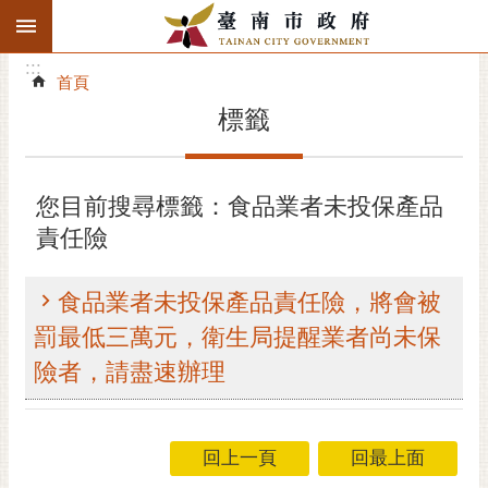
:::
搜
:::
跳到主要內容區塊
尋
:::
進
首頁
階
標籤
搜
尋
精彩府城
您目前搜尋標籤：食品業者未投保產品
責任險
市府動態
市府團隊
食品業者未投保產品責任險，將會被
罰最低三萬元，衛生局提醒業者尚未保
主題服務
險者，請盡速辦理
市政資訊
市民互動
回上一頁
回最上面