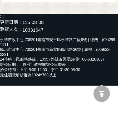
黃
偉
:::
哲
更新日期：
115-08-08
螢
瀏覽人次：
10331647
光
永華市政中心 708201臺南市安平區永華路二段6號 | 總機：(06)299-
花
1111
泉
民治市政中心 730201臺南市新營區民治路36號 | 總機：(06)632-
2231
桐
24小時市民服務熱線：1999 (外縣市民眾請撥打06-6326303)
花
辦公日期：
政府行政機關辦公日曆表
洽公時間：上午 8:00-12:00，下午 01:30-05:30
祭
最佳瀏覽解析度為1024x768以上
網
站
導
覽
訂
閱