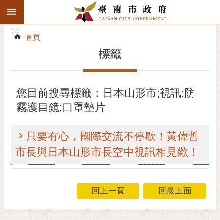
:::
搜
:::
跳到主要內容區塊
尋
:::
進
首頁
階
標籤
搜
尋
精彩府城
您目前搜尋標籤：日本山形市;視訊;防
霧護目鏡;口罩墊片
市府動態
市府團隊
只要有心，國際交流不停歇！黃偉哲
市長與日本山形市長空中視訊相見歡！
主題服務
市政資訊
回上一頁
回最上面
市民互動