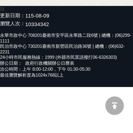
黃
:::
偉
更新日期：
115-08-09
哲
瀏覽人次：
10334342
螢
永華市政中心 708201臺南市安平區永華路二段6號 | 總機：(06)299-
光
1111
民治市政中心 730201臺南市新營區民治路36號 | 總機：(06)632-
花
2231
泉
24小時市民服務熱線：1999 (外縣市民眾請撥打06-6326303)
辦公日期：
政府行政機關辦公日曆表
桐
洽公時間：上午 8:00-12:00，下午 01:30-05:30
花
最佳瀏覽解析度為1024x768以上
祭
網
站
導
覽
訂
閱