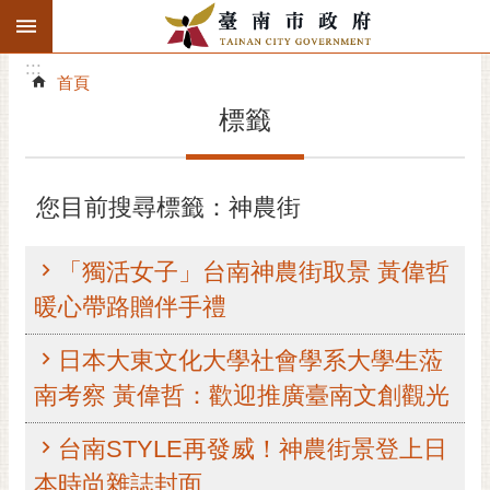
:::
搜
:::
跳到主要內容區塊
尋
:::
進
首頁
階
標籤
搜
尋
精彩府城
您目前搜尋標籤：神農街
市府動態
「獨活女子」台南神農街取景 黃偉哲
市府團隊
暖心帶路贈伴手禮
主題服務
日本大東文化大學社會學系大學生蒞
南考察 黃偉哲：歡迎推廣臺南文創觀光
市政資訊
台南STYLE再發威！神農街景登上日
市民互動
本時尚雜誌封面