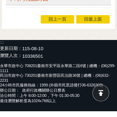
黃
偉
哲
回上一頁
回最上面
螢
光
花
:::
泉
更新日期：
115-08-10
瀏覽人次：
10336501
桐
花
永華市政中心 708201臺南市安平區永華路二段6號 | 總機：(06)299-
祭
1111
民治市政中心 730201臺南市新營區民治路36號 | 總機：(06)632-
2231
網
24小時市民服務熱線：1999 (外縣市民眾請撥打06-6326303)
站
辦公日期：
政府行政機關辦公日曆表
導
洽公時間：上午 8:00-12:00，下午 01:30-05:30
覽
最佳瀏覽解析度為1024x768以上
訂
閱