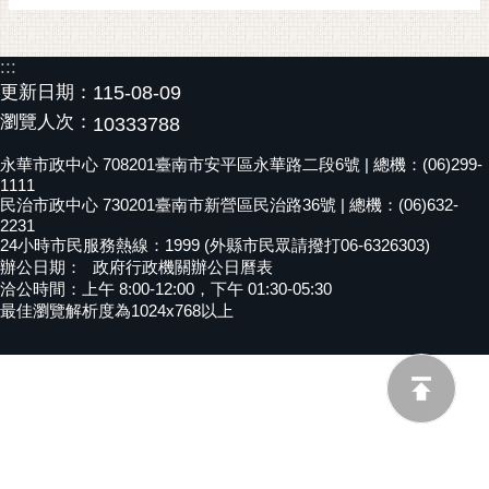
黃
偉
:::
哲
更新日期：
115-08-09
螢
瀏覽人次：
10333788
光
永華市政中心 708201臺南市安平區永華路二段6號 | 總機：(06)299-
花
1111
泉
民治市政中心 730201臺南市新營區民治路36號 | 總機：(06)632-
2231
桐
24小時市民服務熱線：1999 (外縣市民眾請撥打06-6326303)
花
辦公日期：
政府行政機關辦公日曆表
洽公時間：上午 8:00-12:00，下午 01:30-05:30
祭
最佳瀏覽解析度為1024x768以上
網
站
導
覽
訂
閱