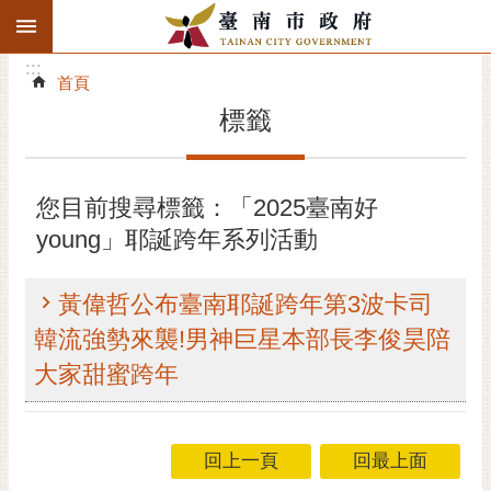
:::
搜
:::
跳到主要內容區塊
尋
:::
進
首頁
階
標籤
搜
尋
精彩府城
您目前搜尋標籤：「2025臺南好
young」耶誕跨年系列活動
市府動態
市府團隊
黃偉哲公布臺南耶誕跨年第3波卡司
韓流強勢來襲!男神巨星本部長李俊昊陪
主題服務
大家甜蜜跨年
市政資訊
市民互動
回上一頁
回最上面