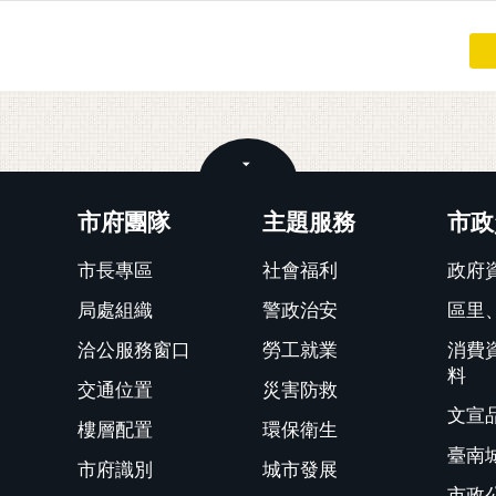
關閉
市府團隊
主題服務
市政
市長專區
社會福利
政府
局處組織
警政治安
區里
洽公服務窗口
勞工就業
消費
料
交通位置
災害防救
文宣
樓層配置
環保衛生
臺南
市府識別
城市發展
市政