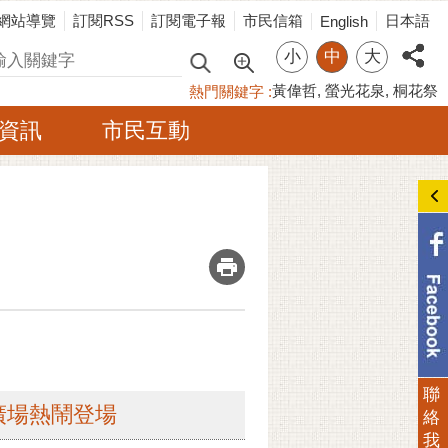
網站導覽
訂閱RSS
訂閱電子報
市民信箱
日本語
English
小
中
大
尋
黃偉哲
螢光花泉
桐花祭
熱門關鍵字
資訊
市民互動
_
聯
旁廣場熱鬧登場
絡
我