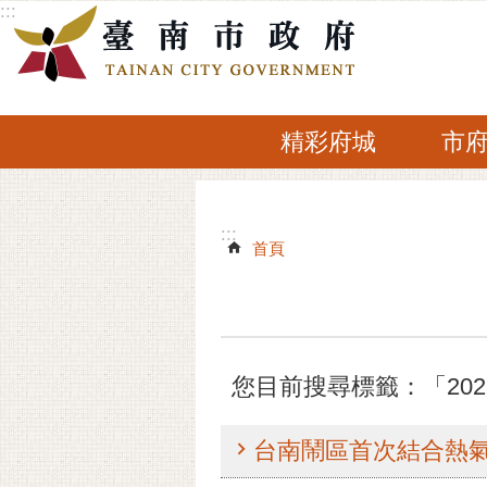
:::
跳到主要內容區塊
精彩府城
市
:::
:::
首頁
您目前搜尋標籤：「20
台南鬧區首次結合熱氣