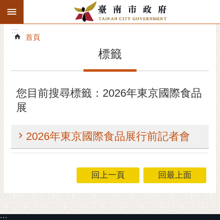
:::
搜
:::
跳到主要內容區塊
尋
:::
進
首頁
階
標籤
搜
尋
精彩府城
您目前搜尋標籤：2026年東京國際食品
展
市府動態
市府團隊
2026年東京國際食品展行前記者會
主題服務
回上一頁
回最上面
市政資訊
市民互動
:::