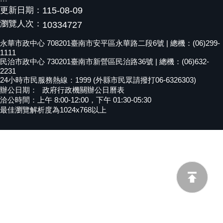
更新日期：
115-08-09
黃
瀏覽人次：
偉
10334727
哲
永華市政中心 708201臺南市安平區永華路二段6號 | 總機：(06)299-
1111
螢
民治市政中心 730201臺南市新營區民治路36號 | 總機：(06)632-
光
2231
花
24小時市民服務熱線：1999 (外縣市民眾請撥打06-6326303)
泉
辦公日期：
政府行政機關辦公日曆表
洽公時間：上午 8:00-12:00，下午 01:30-05:30
桐
最佳瀏覽解析度為1024x768以上
花
祭
網
站
導
覽
訂
閱