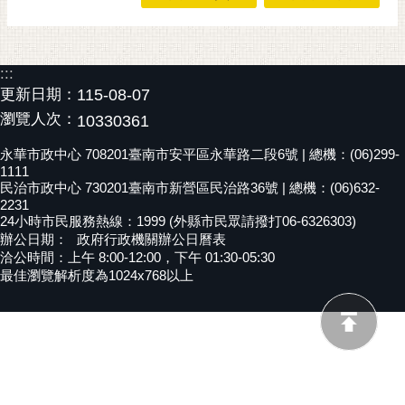
黃
偉
哲
:::
更新日期：
115-08-07
螢
瀏覽人次：
10330361
光
花
永華市政中心 708201臺南市安平區永華路二段6號 | 總機：(06)299-
泉
1111
民治市政中心 730201臺南市新營區民治路36號 | 總機：(06)632-
桐
2231
花
24小時市民服務熱線：1999 (外縣市民眾請撥打06-6326303)
辦公日期：
政府行政機關辦公日曆表
祭
洽公時間：上午 8:00-12:00，下午 01:30-05:30
最佳瀏覽解析度為1024x768以上
網
站
導
覽
訂
閱