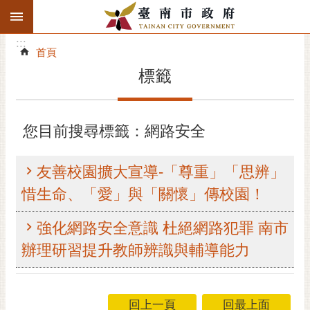
:::
搜
:::
跳到主要內容區塊
尋
:::
進
首頁
階
標籤
搜
尋
精彩府城
您目前搜尋標籤：網路安全
市府動態
友善校園擴大宣導-「尊重」「思辨」
市府團隊
惜生命、「愛」與「關懷」傳校園！
主題服務
強化網路安全意識 杜絕網路犯罪 南市
辦理研習提升教師辨識與輔導能力
市政資訊
市民互動
回上一頁
回最上面