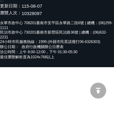
:::
更新日期：
115-08-07
黃
偉
瀏覽人次：
10328097
哲
永華市政中心 708201臺南市安平區永華路二段6號 | 總機：(06)299-
1111
螢
民治市政中心 730201臺南市新營區民治路36號 | 總機：(06)632-
光
2231
花
24小時市民服務熱線：1999 (外縣市民眾請撥打06-6326303)
泉
辦公日期：
政府行政機關辦公日曆表
洽公時間：上午 8:00-12:00，下午 01:30-05:30
桐
最佳瀏覽解析度為1024x768以上
花
祭
網
站
導
覽
訂
閱