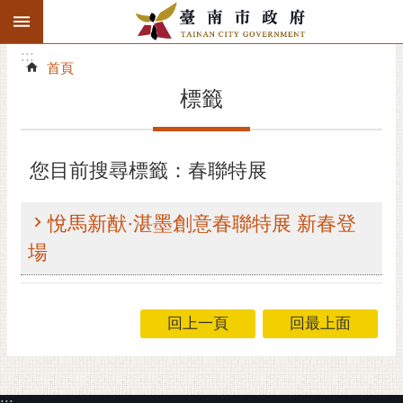
:::
搜
:::
跳到主要內容區塊
尋
:::
進
首頁
階
標籤
搜
尋
精彩府城
您目前搜尋標籤：春聯特展
市府動態
悅馬新猷·湛墨創意春聯特展 新春登
市府團隊
場
主題服務
回上一頁
回最上面
市政資訊
市民互動