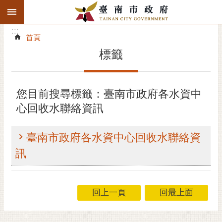
:::
搜
:::
跳到主要內容區塊
尋
:::
進
首頁
階
標籤
搜
尋
精彩府城
您目前搜尋標籤：臺南市政府各水資中
心回收水聯絡資訊
市府動態
市府團隊
臺南市政府各水資中心回收水聯絡資
訊
主題服務
市政資訊
回上一頁
回最上面
市民互動