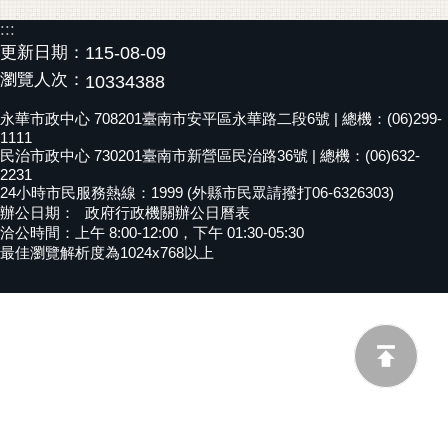
黃
:::
偉
更新日期：
115-08-09
哲
瀏覽人次：
10334388
螢
永華市政中心 708201臺南市安平區永華路二段6號 | 總機：(06)299-
光
1111
民治市政中心 730201臺南市新營區民治路36號 | 總機：(06)632-
花
2231
泉
24小時市民服務熱線：1999 (外縣市民眾請撥打06-6326303)
辦公日期：
政府行政機關辦公日曆表
桐
洽公時間：上午 8:00-12:00，下午 01:30-05:30
花
最佳瀏覽解析度為1024x768以上
祭
網
站
導
覽
訂
閱