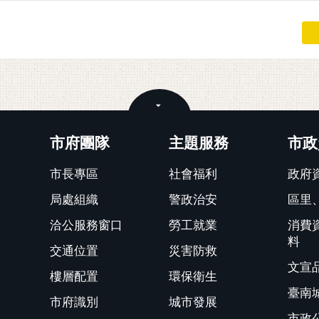
關閉
市府團隊
主題服務
市政
市長專區
社會福利
政府
局處組織
警政治安
區里
洽公服務窗口
勞工就業
消費
料
交通位置
災害防救
文宣
樓層配置
環保衛生
臺南
市府識別
城市發展
市政