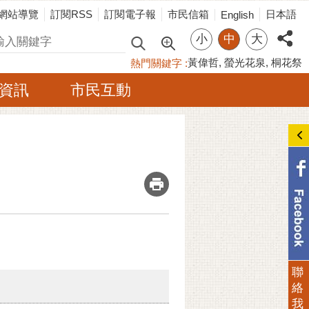
網站導覽
訂閱RSS
訂閱電子報
市民信箱
日本語
English
小
中
大
尋
黃偉哲
螢光花泉
桐花祭
熱門關鍵字
資訊
市民互動
_
聯
絡
我