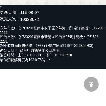
黃
:::
偉
更新日期：
115-08-07
哲
瀏覽人次：
10328672
螢
永華市政中心 708201臺南市安平區永華路二段6號 | 總機：(06)299-
光
1111
民治市政中心 730201臺南市新營區民治路36號 | 總機：(06)632-
花
2231
泉
24小時市民服務熱線：1999 (外縣市民眾請撥打06-6326303)
辦公日期：
政府行政機關辦公日曆表
桐
洽公時間：上午 8:00-12:00，下午 01:30-05:30
花
最佳瀏覽解析度為1024x768以上
祭
網
站
導
覽
訂
閱