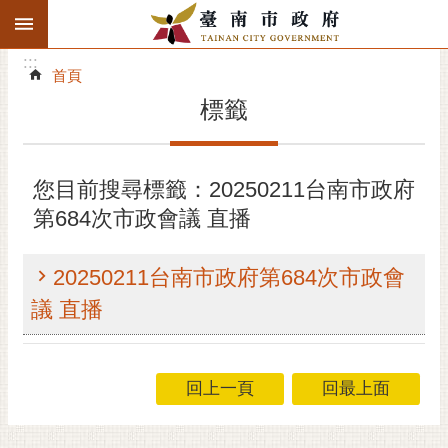
:::
搜
:::
跳到主要內容區塊
尋
:::
進
首頁
階
標籤
搜
尋
精彩府城
您目前搜尋標籤：20250211台南市政府
第684次市政會議 直播
市府動態
市府團隊
20250211台南市政府第684次市政會
議 直播
主題服務
市政資訊
回上一頁
回最上面
市民互動