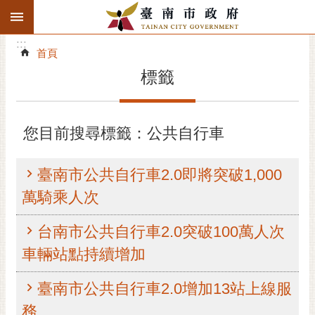
:::
搜
:::
跳到主要內容區塊
尋
:::
進
首頁
階
標籤
搜
尋
精彩府城
您目前搜尋標籤：公共自行車
市府動態
臺南市公共自行車2.0即將突破1,000
市府團隊
萬騎乘人次
主題服務
台南市公共自行車2.0突破100萬人次
車輛站點持續增加
市政資訊
臺南市公共自行車2.0增加13站上線服
市民互動
務