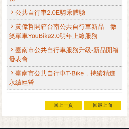
黃
公共自行車2.0E騎乘體驗
偉
哲
黃偉哲開箱台南公共自行車新品 微
螢
笑單車YouBike2.0明年上線服務
光
花
臺南市公共自行車服務升級-新品開箱
泉
發表會
桐
花
臺南市公共自行車T-Bike，持續精進
祭
永續經營
網
站
導
回上一頁
回最上面
覽
訂
閱