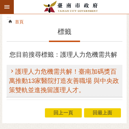
:::
搜
:::
跳到主要內容區塊
尋
:::
進
首頁
階
標籤
搜
尋
精彩府城
您目前搜尋標籤：護理人力危機需共解
市府動態
護理人力危機需共解！臺南加碼獎百
市府團隊
萬推動13家醫院打造友善職場 與中央政
策雙軌並進挽留護理人才。
主題服務
市政資訊
回上一頁
回最上面
市民互動