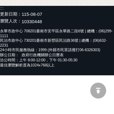
黃
:::
偉
更新日期：
115-08-07
哲
瀏覽人次：
10330448
螢
永華市政中心 708201臺南市安平區永華路二段6號 | 總機：(06)299-
光
1111
花
民治市政中心 730201臺南市新營區民治路36號 | 總機：(06)632-
2231
泉
24小時市民服務熱線：1999 (外縣市民眾請撥打06-6326303)
辦公日期：
政府行政機關辦公日曆表
桐
洽公時間：上午 8:00-12:00，下午 01:30-05:30
花
最佳瀏覽解析度為1024x768以上
祭
網
站
導
覽
訂
閱