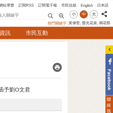
網站導覽
訂閱RSS
訂閱電子報
市民信箱
日本語
English
小
中
大
尋
黃偉哲
螢光花泉
桐花祭
熱門關鍵字
資訊
市民互動
_
號函予劉O文君
聯
絡
我