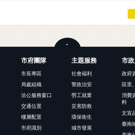
關閉
市府團隊
主題服務
市政
市長專區
社會福利
政府
局處組織
警政治安
區里
洽公服務窗口
勞工就業
消費
料
交通位置
災害防救
文宣
樓層配置
環保衛生
臺南
市府識別
城市發展
市政