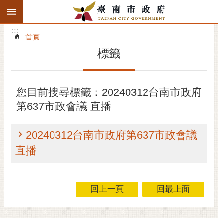
:::
搜
:::
跳到主要內容區塊
尋
:::
進
首頁
階
標籤
搜
尋
精彩府城
您目前搜尋標籤：20240312台南市政府
第637市政會議 直播
市府動態
市府團隊
20240312台南市政府第637市政會議
直播
主題服務
市政資訊
回上一頁
回最上面
市民互動