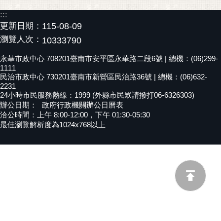
黃
:::
偉
更新日期：
115-08-09
哲
瀏覽人次：
10333790
螢
永華市政中心 708201臺南市安平區永華路二段6號 | 總機：(06)299-
光
1111
民治市政中心 730201臺南市新營區民治路36號 | 總機：(06)632-
花
2231
泉
24小時市民服務熱線：1999 (外縣市民眾請撥打06-6326303)
辦公日期：
政府行政機關辦公日曆表
桐
洽公時間：上午 8:00-12:00，下午 01:30-05:30
花
最佳瀏覽解析度為1024x768以上
祭
網
站
導
覽
訂
閱