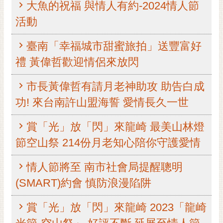
大魚的祝福 與情人有約-2024情人節
黃
活動
偉
哲
臺南「幸福城市甜蜜旅拍」送豐富好
螢
禮 黃偉哲歡迎情侶來放閃
光
花
市長黃偉哲有請月老神助攻 助告白成
泉
功! 來台南許山盟海誓 愛情長久一世
桐
花
賞「光」放「閃」來龍崎 最美山林燈
祭
節空山祭 214份月老知心陪你守護愛情
網
情人節將至 南市社會局提醒聰明
站
導
(SMART)約會 慎防浪漫陷阱
覽
賞「光」放「閃」來龍崎 2023「龍崎
訂
閱