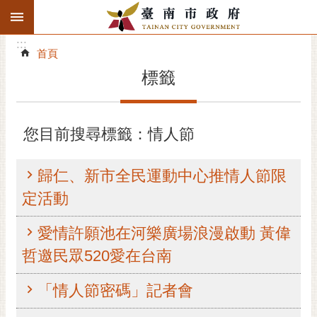
:::
搜
:::
跳到主要內容區塊
尋
:::
進
首頁
階
標籤
搜
尋
精彩府城
您目前搜尋標籤：情人節
市府動態
歸仁、新市全民運動中心推情人節限
市府團隊
定活動
主題服務
愛情許願池在河樂廣場浪漫啟動 黃偉
哲邀民眾520愛在台南
市政資訊
「情人節密碼」記者會
市民互動