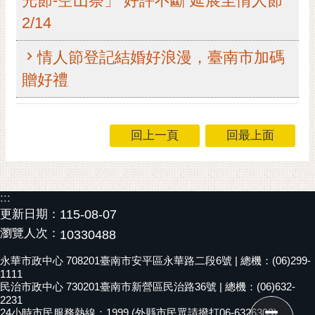
光節-空山祭」 好評不斷 延展至情人節
RSS
2/14
訂
情人節登記結婚好浪漫，臺南市加碼
閱
電
贈好禮
子
報
市
回上一頁
回最上面
民
信
箱
:::
English
更新日期：
115-08-07
瀏覽人次：
10330488
日
本
永華市政中心 708201臺南市安平區永華路二段6號 | 總機：(06)299-
語
1111
民治市政中心 730201臺南市新營區民治路36號 | 總機：(06)632-
2231
隱
24小時市民服務熱線：1999 (外縣市民眾請撥打06-6326303)