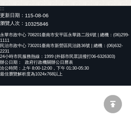
黃
:::
偉
更新日期：
115-08-06
哲
瀏覽人次：
10325846
螢
永華市政中心 708201臺南市安平區永華路二段6號 | 總機：(06)299-
光
1111
民治市政中心 730201臺南市新營區民治路36號 | 總機：(06)632-
花
2231
泉
24小時市民服務熱線：1999 (外縣市民眾請撥打06-6326303)
辦公日期：
政府行政機關辦公日曆表
桐
洽公時間：上午 8:00-12:00，下午 01:30-05:30
花
最佳瀏覽解析度為1024x768以上
祭
網
站
導
覽
訂
閱