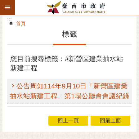
:::
搜
:::
跳到主要內容區塊
尋
:::
進
首頁
階
標籤
搜
尋
精彩府城
您目前搜尋標籤：#新營區建業抽水站
新建工程
市府動態
市府團隊
公告周知114年9月10日「新營區建業
抽水站新建工程」第1場公聽會會議紀錄
主題服務
市政資訊
回上一頁
回最上面
市民互動