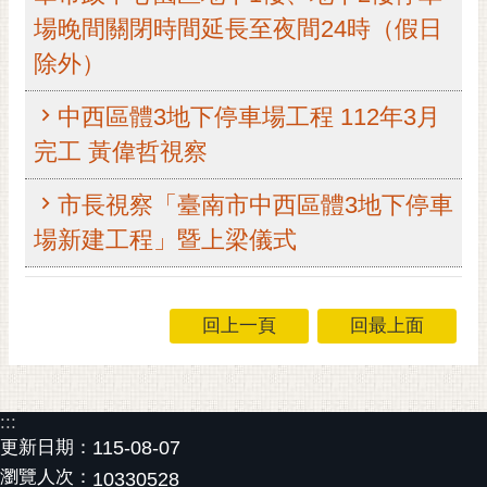
場晚間關閉時間延長至夜間24時（假日
黃
偉
除外）
哲
中西區體3地下停車場工程 112年3月
螢
光
完工 黃偉哲視察
花
泉
市長視察「臺南市中西區體3地下停車
場新建工程」暨上梁儀式
桐
花
祭
回上一頁
回最上面
網
站
導
覽
:::
更新日期：
115-08-07
訂
瀏覽人次：
10330528
閱