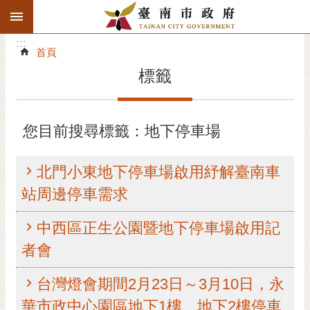
:::
搜
:::
跳到主要內容區塊
尋
:::
進
首頁
階
標籤
搜
尋
精彩府城
您目前搜尋標籤：地下停車場
市府動態
北門小東地下停車場啟用紓解臺南車
市府團隊
站周邊停車需求
主題服務
中西區正生公園暨地下停車場啟用記
者會
市政資訊
台灣燈會期間2月23日～3月10日，永
市民互動
華市政中心園區地下1樓、地下2樓停車