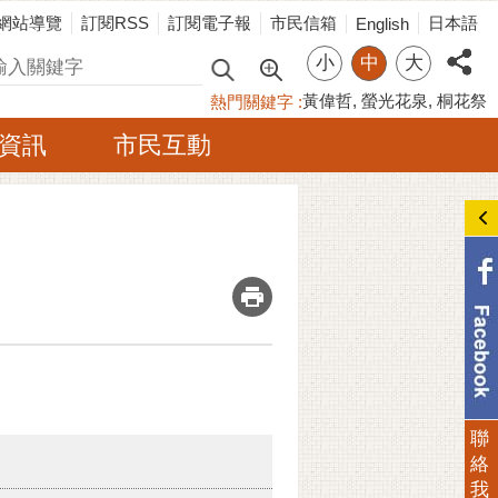
網站導覽
訂閱RSS
訂閱電子報
市民信箱
日本語
English
小
中
大
尋
黃偉哲
螢光花泉
桐花祭
熱門關鍵字
資訊
市民互動
_
聯
絡
我