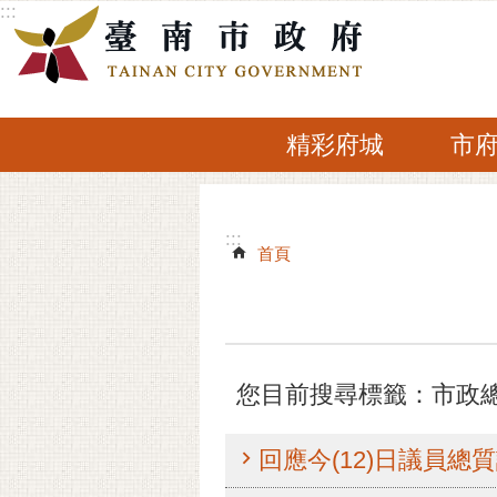
:::
跳到主要內容區塊
精彩府城
市
:::
:::
首頁
您目前搜尋標籤：市政
回應今(12)日議員總