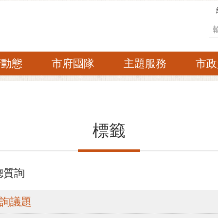
搜
府動態
市府團隊
主題服務
市政
標籤
總質詢
質詢議題