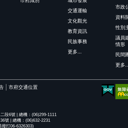
市府識別
城市發展
市政
交通運輸
資料
文化觀光
性別
教育資訊
議員
民族事務
情形
更多...
民間
更多..
告
市府交通位置
號 | 總機：(06)299-1111
| 總機：(06)632-2231
06-6326303)