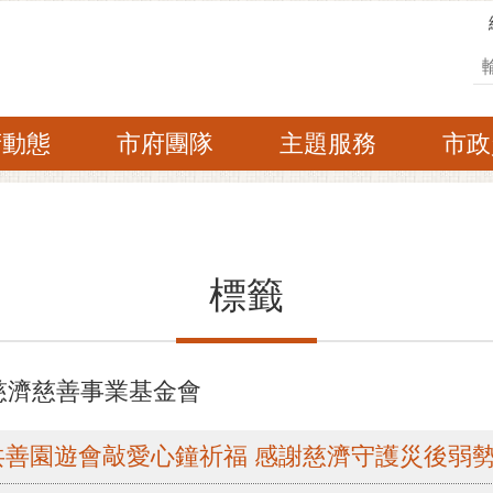
搜
府動態
市府團隊
主題服務
市政
標籤
慈濟慈善事業基金會
善園遊會敲愛心鐘祈福 感謝慈濟守護災後弱勢