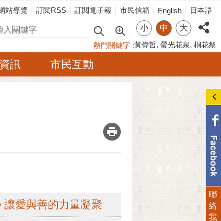
網站導覽
訂閱RSS
訂閱電子報
市民信箱
日本語
English
小
中
大
尋
黃偉哲
螢光花泉
桐花祭
熱門關鍵字
資訊
市民互動
_
聯
 讓愛與善的力量凝聚
絡
我