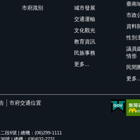
臺南
市府識別
城市發展
市政
交通運輸
資料
文化觀光
性別
教育資訊
議員
民族事務
情形
更多...
民間
更多..
告
市府交通位置
號 | 總機：(06)299-1111
| 總機：(06)632-2231