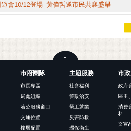
遊會10/12登場 黃偉哲邀市民共襄盛舉
關閉
市府團隊
主題服務
市政
市長專區
社會福利
政府
局處組織
警政治安
區里
洽公服務窗口
勞工就業
消費
料
交通位置
災害防救
文宣
樓層配置
環保衛生