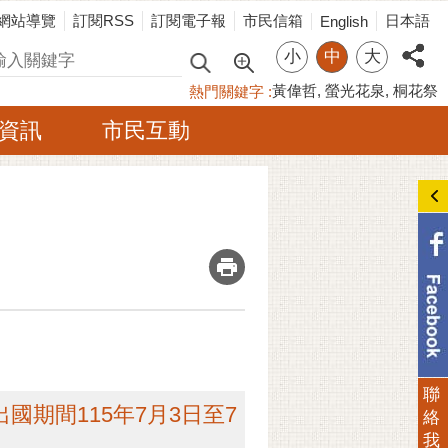
網站導覽
訂閱RSS
訂閱電子報
市民信箱
日本語
English
小
中
大
尋
黃偉哲
螢光花泉
桐花祭
熱門關鍵字
資訊
市民互動
_
聯
期間115年7月3日至7
絡
我