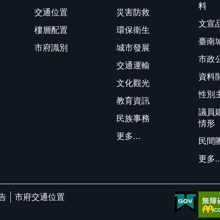
料
交通位置
災害防救
文宣
樓層配置
環保衛生
臺南
市府識別
城市發展
市政
交通運輸
資料
文化觀光
性別
教育資訊
議員
民族事務
情形
更多...
民間
更多..
告
市府交通位置