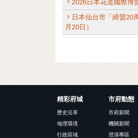
2026日本花道國際博
日本仙台市「締盟20
月20日）
:::
精彩府城
市府動態
歷史沿革
市府新聞
地理環境
機關新聞
行政區域
澄清專區