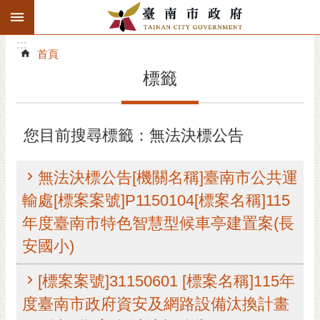
:::
搜
:::
跳到主要內容區塊
尋
:::
進
首頁
階
標籤
搜
尋
精彩府城
您目前搜尋標籤：無法決標公告
市府動態
無法決標公告[機關名稱]臺南市公共運
市府團隊
輸處[標案案號]P1150104[標案名稱]115
年度臺南市特色智慧型候車亭建置案(長
主題服務
安國小)
市政資訊
[標案案號]31150601 [標案名稱]115年
市民互動
度臺南市政府資安及網路設備汰換計畫