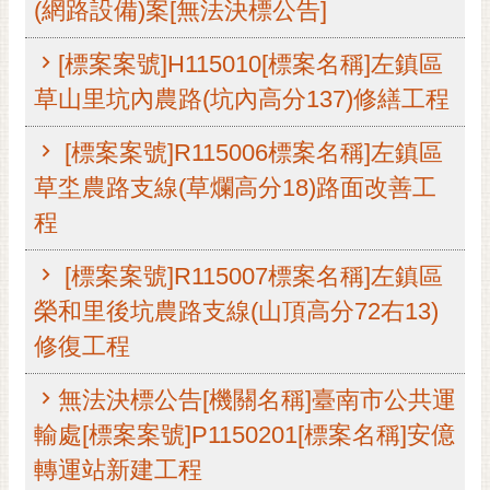
(網路設備)案[無法決標公告]
黃
偉
[標案案號]H115010[標案名稱]左鎮區
哲
草山里坑內農路(坑內高分137)修繕工程
螢
光
[標案案號]R115006標案名稱]左鎮區
花
草坔農路支線(草爛高分18)路面改善工
泉
程
桐
花
[標案案號]R115007標案名稱]左鎮區
祭
榮和里後坑農路支線(山頂高分72右13)
網
修復工程
站
導
無法決標公告[機關名稱]臺南市公共運
覽
輸處[標案案號]P1150201[標案名稱]安億
訂
轉運站新建工程
閱