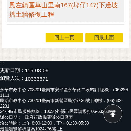
私
風左鎮區草山里南167(埤仔147)下邊坡
權
擋土牆修復工程
及
安
全
政
回上一頁
回最上面
策
網
站
:::
資
更新日期：
115-08-09
料
瀏覽人次：
10333671
開
放
永華市政中心 708201臺南市安平區永華路二段6號 | 總機：(06)299-
宣
1111
告
民治市政中心 730201臺南市新營區民治路36號 | 總機：(06)632-
2231
24小時市民服務熱線：1999 (外縣市民眾請撥打06-6326303)
市
辦公日期：
政府行政機關辦公日曆表
府
洽公時間：上午 8:00-12:00，下午 01:30-05:30
交
最佳瀏覽解析度為1024x768以上