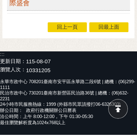
際盛會
黃
偉
哲
回上一頁
回最上面
螢
光
花
:::
泉
更新日期：
115-08-07
桐
瀏覽人次：
10331205
花
祭
永華市政中心 708201臺南市安平區永華路二段6號 | 總機：(06)299-
1111
民治市政中心 730201臺南市新營區民治路36號 | 總機：(06)632-
網
2231
站
24小時市民服務熱線：1999 (外縣市民眾請撥打06-6326303)
導
辦公日期：
政府行政機關辦公日曆表
洽公時間：上午 8:00-12:00，下午 01:30-05:30
覽
最佳瀏覽解析度為1024x768以上
訂
閱