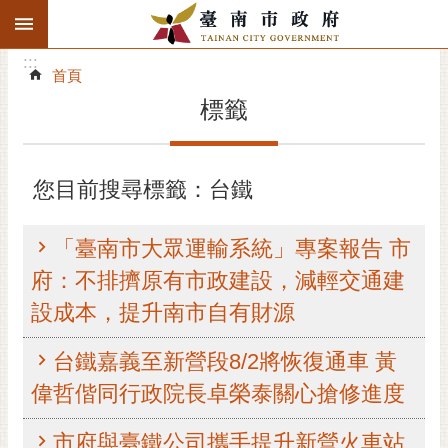
:::
搜
:::
跳到主要內容區塊
尋
:::
進
首頁
階
標籤
搜
尋
精彩府城
您目前搜尋標籤：台鐵
市府動態
「臺南市大眾運輸系統」專案報告 市
市府團隊
府：不排擠原有市政建設，減輕交通建
設成本，提升南市自有財源
主題服務
台鐵嘉義至新營段8/2將恢復通車 黃
市政資訊
偉哲偕同行政院長卓榮泰關心搶修進度
市民互動
市府與臺鐵公司攜手提升新營火車站