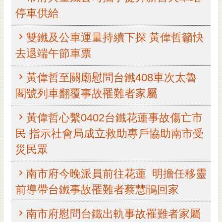
停車供給
黃
偉
哲
雙鐵及公車運量持續下探 黃偉哲籲快
去退端午節車票
螢
光
黃偉哲至關廟慰問台鐵408車次太魯
花
泉
閣號列車翻覆事故罹難者家屬
桐
黃偉哲心繫0402台鐵花蓮事故傷亡市
花
祭
民 指示社會局成立救助專戶協助南市受
災民眾
網
站
南市府今晚派員前往花蓮 明擔任移靈
導
前導帶台鐵事故罹難者蔡慧鵑回家
覽
訂
南市府慰問台鐵出軌事故罹難者家屬
閱