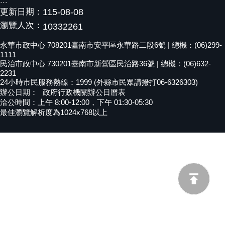
:::
更新日期：
115-08-08
黃
偉
瀏覽人次：
10332261
哲
永華市政中心 708201臺南市安平區永華路二段6號 | 總機：(06)299-
1111
螢
民治市政中心 730201臺南市新營區民治路36號 | 總機：(06)632-
光
2231
花
24小時市民服務熱線：1999 (外縣市民眾請撥打06-6326303)
泉
辦公日期：
政府行政機關辦公日曆表
洽公時間：上午 8:00-12:00，下午 01:30-05:30
桐
最佳瀏覽解析度為1024x768以上
花
祭
網
站
導
覽
訂
閱