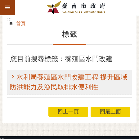
:::
搜
:::
跳到主要內容區塊
尋
:::
進
首頁
階
標籤
搜
尋
精彩府城
您目前搜尋標籤：養殖區水門改建
市府動態
水利局養殖區水門改建工程 提升區域
市府團隊
防洪能力及漁民取排水便利性
主題服務
回上一頁
回最上面
市政資訊
市民互動