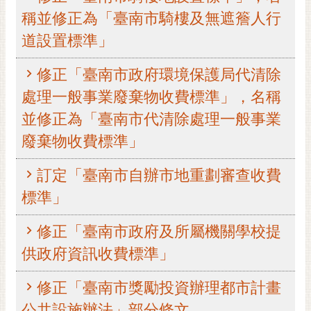
稱並修正為「臺南市騎樓及無遮簷人行
黃
偉
道設置標準」
哲
修正「臺南市政府環境保護局代清除
螢
光
處理一般事業廢棄物收費標準」，名稱
花
並修正為「臺南市代清除處理一般事業
泉
廢棄物收費標準」
桐
花
訂定「臺南市自辦市地重劃審查收費
祭
標準」
網
修正「臺南市政府及所屬機關學校提
站
導
供政府資訊收費標準」
覽
修正「臺南市獎勵投資辦理都市計畫
訂
公共設施辦法」部分條文
閱