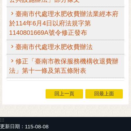
RSS
臺南市代處理水肥收費辦法業經本府
訂
於114年6月4日以府法規字第
閱
電
1140801669A號令修正發布
子
報
臺南市代處理水肥收費辦法
市
修正「臺南市教保服務機構收退費辦
民
信
法」第十一條及第五條附表
箱
English
回上一頁
回最上面
日
本
語
:::
隱
更新日期：
115-08-08