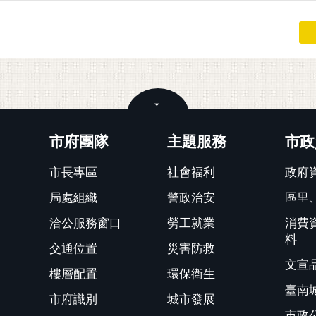
關閉
市府團隊
主題服務
市政
市長專區
社會福利
政府
局處組織
警政治安
區里
洽公服務窗口
勞工就業
消費
料
交通位置
災害防救
文宣
樓層配置
環保衛生
臺南
市府識別
城市發展
市政