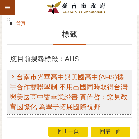
:::
搜
:::
跳到主要內容區塊
尋
:::
進
首頁
階
標籤
搜
尋
精彩府城
您目前搜尋標籤：AHS
市府動態
台南市光華高中與美國高中(AHS)攜
市府團隊
手合作雙聯學制 不用出國同時取得台灣
與美國高中雙畢業證書 黃偉哲：樂見教
主題服務
育國際化 為學子拓展國際視野
市政資訊
市民互動
回上一頁
回最上面