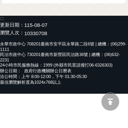
黃
偉
:::
哲
更新日期：
115-08-07
螢
瀏覽人次：
10330708
光
永華市政中心 708201臺南市安平區永華路二段6號 | 總機：(06)299-
花
1111
泉
民治市政中心 730201臺南市新營區民治路36號 | 總機：(06)632-
2231
桐
24小時市民服務熱線：1999 (外縣市民眾請撥打06-6326303)
花
辦公日期：
政府行政機關辦公日曆表
祭
洽公時間：上午 8:00-12:00，下午 01:30-05:30
最佳瀏覽解析度為1024x768以上
網
站
導
覽
訂
閱