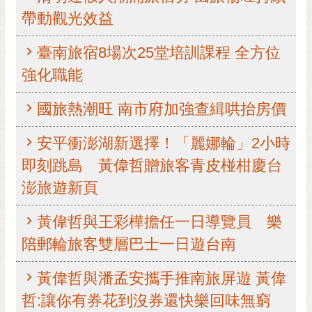
帶動觀光效益
黃
偉
哲
臺南旅宿8場次25堂培訓課程 全方位
強化職能
螢
光
國旅熱潮旺 南市府加強查緝哄抬房價
花
泉
安平衝澎湖新選擇！「麗娜輪」2小時
桐
即刻跳島 黃偉哲贈旅客青皮椪柑慶台
花
祭
澎旅遊新頁
網
黃偉哲與王彩樺擔任一日導覽員 樂
站
陪郵輪旅客雙層巴士一日遊台南
導
覽
黃偉哲與潘孟安攜手推南旅屏遊 黃偉
訂
哲:讓你有券花到沒券還快樂回味無窮
閱