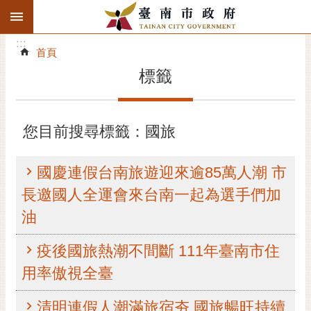
:::
搜
:::
跳到主要內容區塊
尋
:::
進
首頁
階
標籤
搜
尋
精彩府城
您目前搜尋標籤：國旅
市府動態
國慶連假台南旅遊迎來逾85萬人潮 市
市府團隊
長邀國人全運會來台南一起為選手們加
油
主題服務
疫後國旅熱潮不間斷 111年臺南市住
市政資訊
用率傲視全臺
市民互動
清明連假人潮滿旅宿夯 國旅暢旺持續