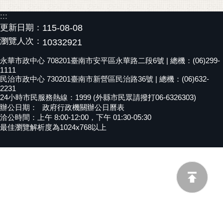
黃
:::
偉
更新日期：
115-08-08
哲
瀏覽人次：
10332921
螢
永華市政中心 708201臺南市安平區永華路二段6號 | 總機：(06)299-
光
1111
花
民治市政中心 730201臺南市新營區民治路36號 | 總機：(06)632-
2231
泉
24小時市民服務熱線：1999 (外縣市民眾請撥打06-6326303)
辦公日期：
政府行政機關辦公日曆表
桐
洽公時間：上午 8:00-12:00，下午 01:30-05:30
花
最佳瀏覽解析度為1024x768以上
祭
網
站
導
覽
訂
閱