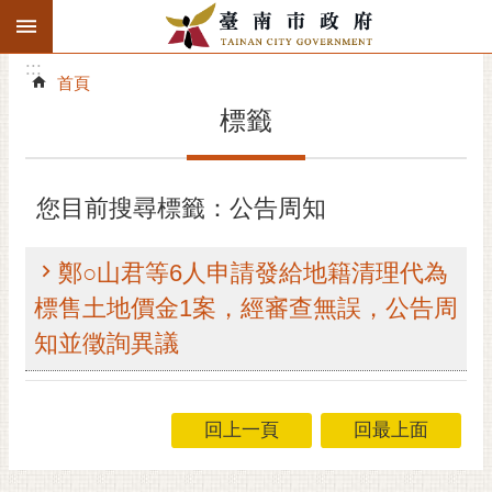
:::
搜
:::
跳到主要內容區塊
尋
:::
進
首頁
階
標籤
搜
尋
精彩府城
您目前搜尋標籤：公告周知
市府動態
鄭○山君等6人申請發給地籍清理代為
市府團隊
標售土地價金1案，經審查無誤，公告周
知並徵詢異議
主題服務
市政資訊
回上一頁
回最上面
市民互動