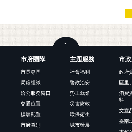
關閉
市府團隊
主題服務
市政
市長專區
社會福利
政府
局處組織
警政治安
區里
洽公服務窗口
勞工就業
消費
料
交通位置
災害防救
文宣
樓層配置
環保衛生
臺南
市府識別
城市發展
市政