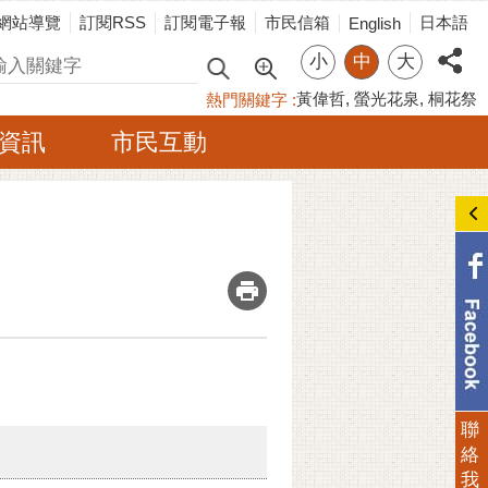
網站導覽
訂閱RSS
訂閱電子報
市民信箱
日本語
English
小
中
大
尋
黃偉哲
螢光花泉
桐花祭
熱門關鍵字
資訊
市民互動
_
聯
絡
我