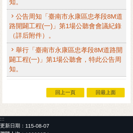
知。
黃
偉
公告周知「臺南市永康區忠孝段8M道
哲
路開闢工程(一)」第1場公聽會會議紀錄
螢
（詳后附件）。
光
花
舉行「臺南市永康區忠孝段8M道路開
泉
闢工程(一)」第1場公聽會，特此公告周
桐
知。
花
祭
回上一頁
回最上面
網
站
導
覽
:::
訂
更新日期：
115-08-07
閱