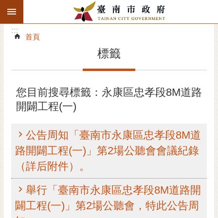
:::
搜
:::
跳到主要內容區塊
尋
:::
進
首頁
階
標籤
搜
尋
精彩府城
您目前搜尋標籤：永康區忠孝段8M道路
開闢工程(一)
市府動態
市府團隊
公告周知「臺南市永康區忠孝段8M道
路開闢工程(一)」第2場公聽會會議紀錄
主題服務
（詳后附件）。
市政資訊
舉行「臺南市永康區忠孝段8M道路開
市民互動
闢工程(一)」第2場公聽會，特此公告周