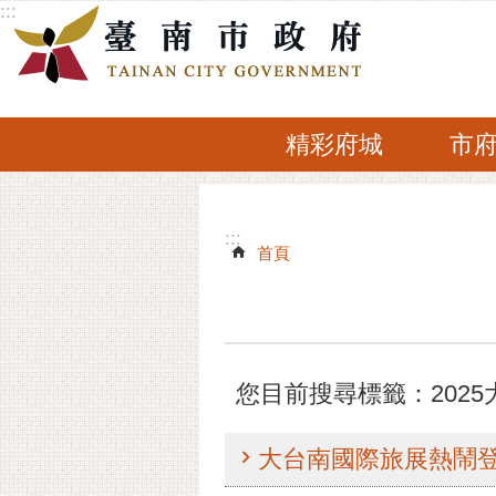
:::
跳到主要內容區塊
精彩府城
市
:::
:::
首頁
您目前搜尋標籤：202
大台南國際旅展熱鬧