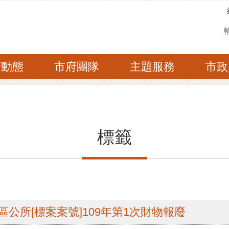
搜
府動態
市府團隊
主題服務
市政
標籤
區公所[標案案號]109年第1次財物報廢