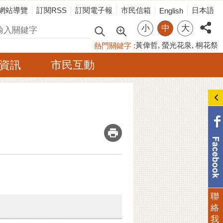
網站導覽
訂閱RSS
訂閱電子報
市民信箱
日本語
English
小
中
大
尋
黃偉哲
螢光花泉
桐花祭
熱門關鍵字
資訊
市民互動
_
聯
絡
我