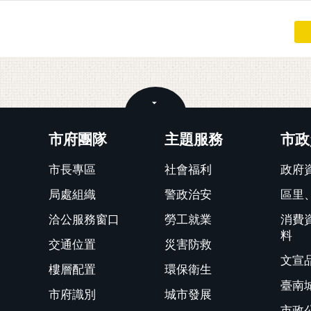
關閉
市府團隊
主題服務
市政
市長專區
社會福利
政府
局處組織
警政治安
區里
洽公服務窗口
勞工就業
消費
料
交通位置
災害防救
文宣
樓層配置
環保衛生
臺南
市府識別
城市發展
市政