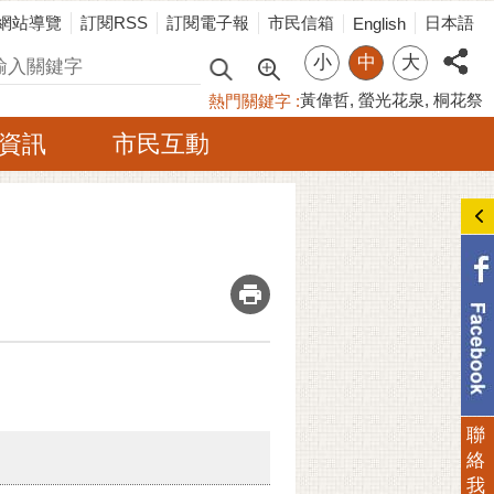
網站導覽
訂閱RSS
訂閱電子報
市民信箱
日本語
English
小
中
大
尋
黃偉哲
螢光花泉
桐花祭
熱門關鍵字
資訊
市民互動
_
聯
絡
我