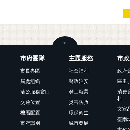
關閉
市府團隊
主題服務
市政
市長專區
社會福利
政府
局處組織
警政治安
區里
洽公服務窗口
勞工就業
消費
料
交通位置
災害防救
文宣
樓層配置
環保衛生
臺南
市府識別
城市發展
市政