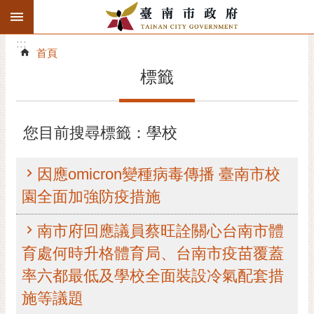
:::
搜
:::
跳到主要內容區塊
尋
:::
進
首頁
階
標籤
搜
尋
精彩府城
您目前搜尋標籤：學校
市府動態
因應omicron變種病毒傳播 臺南市校
市府團隊
園全面加強防疫措施
主題服務
南市府回應議員蔡旺詮關心台南市體
育處何時升格體育局、台南市疫苗覆蓋
市政資訊
率六都最低及學校全面裝設冷氣配套措
市民互動
施等議題