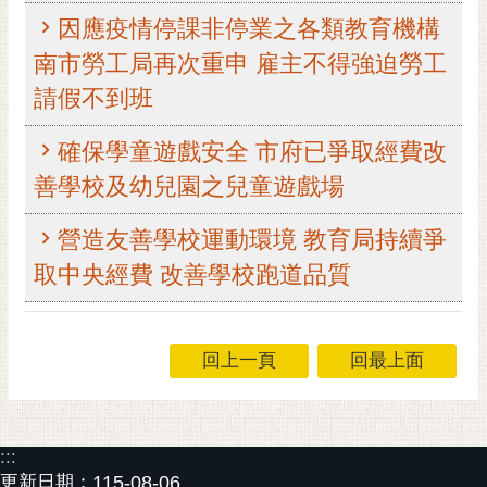
因應疫情停課非停業之各類教育機構
黃
偉
南市勞工局再次重申 雇主不得強迫勞工
哲
請假不到班
螢
光
確保學童遊戲安全 市府已爭取經費改
花
善學校及幼兒園之兒童遊戲場
泉
營造友善學校運動環境 教育局持續爭
桐
花
取中央經費 改善學校跑道品質
祭
網
回上一頁
回最上面
站
導
覽
:::
訂
更新日期：
115-08-06
閱