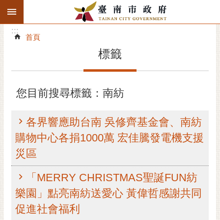
:::
搜
:::
跳到主要內容區塊
尋
:::
進
首頁
階
標籤
搜
尋
精彩府城
您目前搜尋標籤：南紡
市府動態
各界響應助台南 吳修齊基金會、南紡
市府團隊
購物中心各捐1000萬 宏佳騰發電機支援
災區
主題服務
「MERRY CHRISTMAS聖誕FUN紡
市政資訊
樂園」點亮南紡送愛心 黃偉哲感謝共同
市民互動
促進社會福利