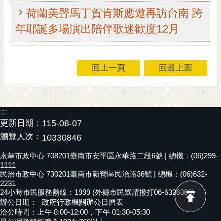
荷蘭美聲馬丁賀肯斯應邀再訪台南 跨
黃
偉
年耶誕多場演出陪伴歌迷歡度12月
哲
螢
光
回上一頁
回最上面
花
泉
桐
:::
花
更新日期：
115-08-07
祭
瀏覽人次：
10330846
網
永華市政中心 708201臺南市安平區永華路二段6號 | 總機：(06)299-
1111
站
民治市政中心 730201臺南市新營區民治路36號 | 總機：(06)632-
導
2231
覽
24小時市民服務熱線：1999 (外縣市民眾請撥打06-6326303)
辦公日期：
政府行政機關辦公日曆表
訂
洽公時間：上午 8:00-12:00，下午 01:30-05:30
閱