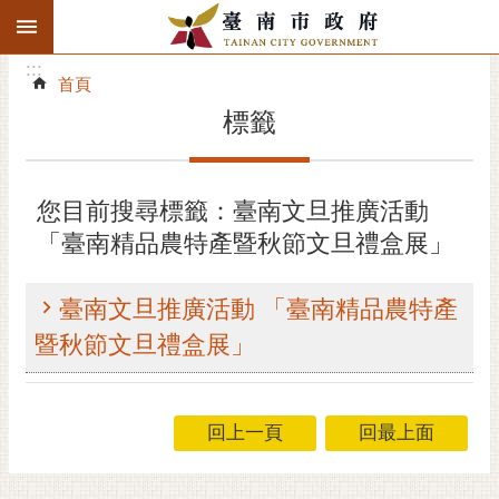
:::
搜
:::
跳到主要內容區塊
尋
:::
進
首頁
階
標籤
搜
尋
精彩府城
您目前搜尋標籤：臺南文旦推廣活動
「臺南精品農特產暨秋節文旦禮盒展」
市府動態
市府團隊
臺南文旦推廣活動 「臺南精品農特產
暨秋節文旦禮盒展」
主題服務
市政資訊
回上一頁
回最上面
市民互動