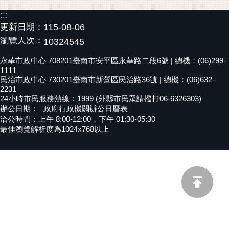
黃
:::
偉
更新日期：
115-08-06
哲
瀏覽人次：
10324545
螢
永華市政中心 708201臺南市安平區永華路二段6號 | 總機：(06)299-
光
1111
民治市政中心 730201臺南市新營區民治路36號 | 總機：(06)632-
花
2231
泉
24小時市民服務熱線：1999 (外縣市民眾請撥打06-6326303)
辦公日期：
政府行政機關辦公日曆表
桐
洽公時間：上午 8:00-12:00，下午 01:30-05:30
花
最佳瀏覽解析度為1024x768以上
祭
網
站
導
覽
訂
閱