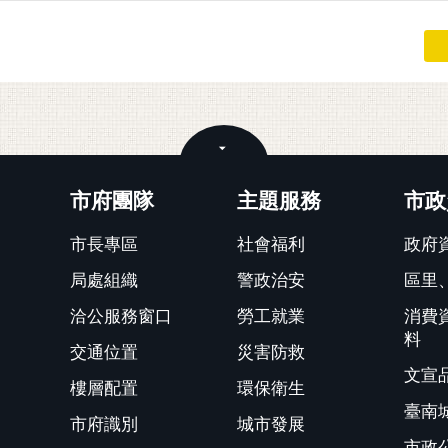
關閉
市府團隊
主題服務
市政
市長專區
社會福利
政府
局處組織
警政治安
區里
洽公服務窗口
勞工就業
消費
料
交通位置
災害防救
文宣
樓層配置
環保衛生
臺南
市府識別
城市發展
市政