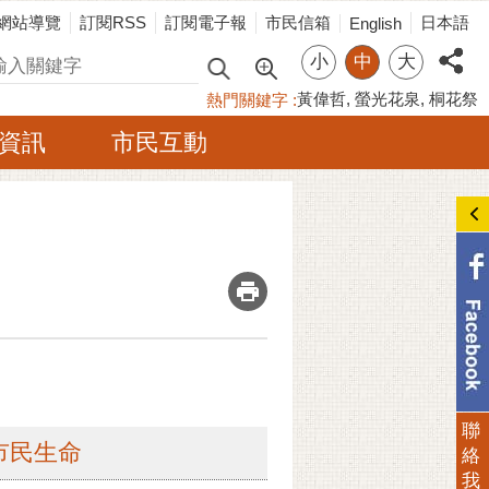
網站導覽
訂閱RSS
訂閱電子報
市民信箱
日本語
English
小
中
大
尋
黃偉哲
螢光花泉
桐花祭
熱門關鍵字
資訊
市民互動
_
聯
市民生命
絡
我