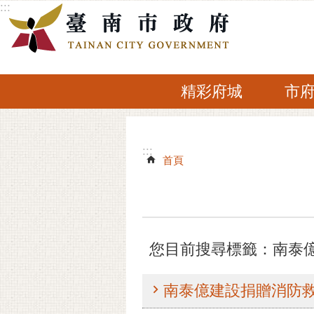
:::
跳到主要內容區塊
精彩府城
市
:::
:::
首頁
您目前搜尋標籤：南泰
南泰億建設捐贈消防