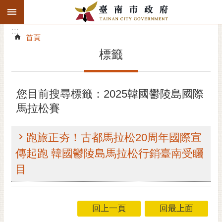
:::
搜
:::
跳到主要內容區塊
尋
:::
進
首頁
階
標籤
搜
尋
精彩府城
您目前搜尋標籤：2025韓國鬱陵島國際
馬拉松賽
市府動態
市府團隊
跑旅正夯！古都馬拉松20周年國際宣
傳起跑 韓國鬱陵島馬拉松行銷臺南受矚
主題服務
目
市政資訊
市民互動
回上一頁
回最上面