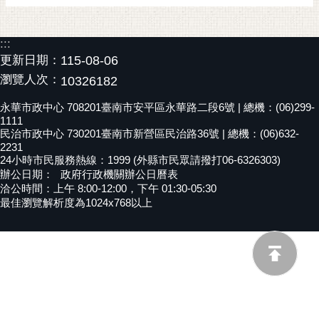
黃
偉
:::
哲
更新日期：
115-08-06
螢
瀏覽人次：
10326182
光
永華市政中心 708201臺南市安平區永華路二段6號 | 總機：(06)299-
花
1111
泉
民治市政中心 730201臺南市新營區民治路36號 | 總機：(06)632-
2231
桐
24小時市民服務熱線：1999 (外縣市民眾請撥打06-6326303)
花
辦公日期：
政府行政機關辦公日曆表
洽公時間：上午 8:00-12:00，下午 01:30-05:30
祭
最佳瀏覽解析度為1024x768以上
網
站
導
覽
訂
閱