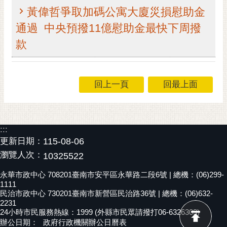
黃偉哲爭取加碼公寓大廈災損慰助金
黃
偉
通過 中央預撥11億慰助金最快下周撥
哲
款
螢
光
花
回上一頁
回最上面
泉
桐
花
:::
祭
更新日期：
115-08-06
瀏覽人次：
10325522
網
站
永華市政中心 708201臺南市安平區永華路二段6號 | 總機：(06)299-
導
1111
民治市政中心 730201臺南市新營區民治路36號 | 總機：(06)632-
覽
2231
24小時市民服務熱線：1999 (外縣市民眾請撥打06-6326303)
訂
辦公日期：
政府行政機關辦公日曆表
閱