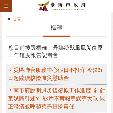
:::
搜
:::
跳到主要內容區塊
尋
:::
進
首頁
階
標籤
搜
尋
精彩府城
您目前搜尋標籤：丹娜絲颱風風災復原
工作進度報告記者會
市府動態
市府團隊
災區聯合服務中心假日不打烊 今(28)
日起陸續核撥風災慰助金
主題服務
南市府說明風災後復原工作進度 針對
市政資訊
某媒體引述YT影片不實報導誤導大眾 嚴
市民互動
正澄清並呼籲善盡查證責任