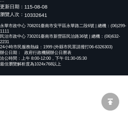
:::
更新日期：
115-08-08
黃
偉
瀏覽人次：
10332641
哲
永華市政中心 708201臺南市安平區永華路二段6號 | 總機：(06)299-
1111
螢
民治市政中心 730201臺南市新營區民治路36號 | 總機：(06)632-
光
2231
花
24小時市民服務熱線：1999 (外縣市民眾請撥打06-6326303)
泉
辦公日期：
政府行政機關辦公日曆表
洽公時間：上午 8:00-12:00，下午 01:30-05:30
桐
最佳瀏覽解析度為1024x768以上
花
祭
網
站
導
覽
訂
閱