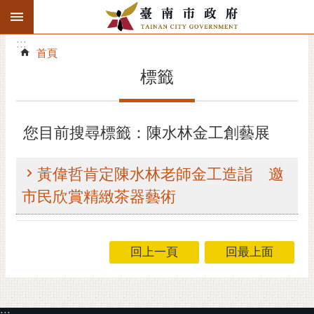
:::
搜
:::
跳到主要內容區塊
尋
:::
進
首頁
階
標籤
搜
尋
精彩府城
您目前搜尋標籤：陳水林金工創藝展
市府動態
黃偉哲肯定陳水林老師金工造詣 邀
市府團隊
市民欣賞精緻茶器藝術
主題服務
回上一頁
回最上面
市政資訊
市民互動