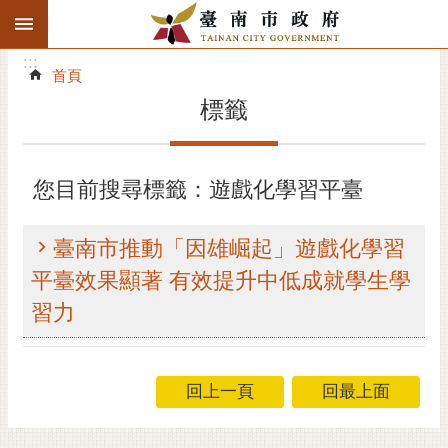
:::
搜
:::
跳到主要內容區塊
尋
:::
進
首頁
階
標籤
搜
尋
精彩府城
您目前搜尋標籤：遊戲化學習平臺
市府動態
臺南市推動「因雄崛起」遊戲化學習
市府團隊
平臺效果顯著 有效提升中低成就學生學
習力
主題服務
市政資訊
回上一頁
回最上面
市民互動