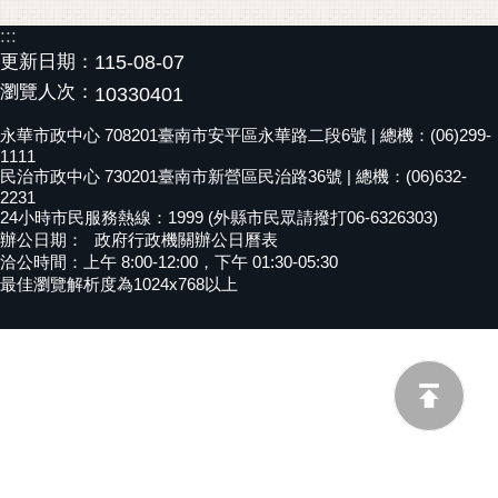
黃
:::
偉
更新日期：
115-08-07
哲
瀏覽人次：
10330401
螢
永華市政中心 708201臺南市安平區永華路二段6號 | 總機：(06)299-
光
1111
花
民治市政中心 730201臺南市新營區民治路36號 | 總機：(06)632-
2231
泉
24小時市民服務熱線：1999 (外縣市民眾請撥打06-6326303)
辦公日期：
政府行政機關辦公日曆表
桐
洽公時間：上午 8:00-12:00，下午 01:30-05:30
花
最佳瀏覽解析度為1024x768以上
祭
網
站
導
覽
訂
閱