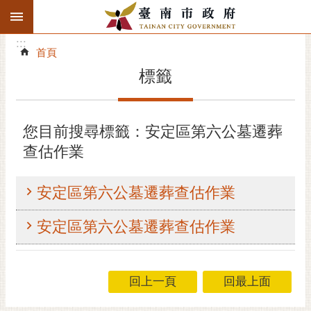
:::
搜
:::
跳到主要內容區塊
尋
:::
進
首頁
階
標籤
搜
尋
精彩府城
您目前搜尋標籤：安定區第六公墓遷葬
查估作業
市府動態
市府團隊
安定區第六公墓遷葬查估作業
主題服務
安定區第六公墓遷葬查估作業
市政資訊
回上一頁
回最上面
市民互動