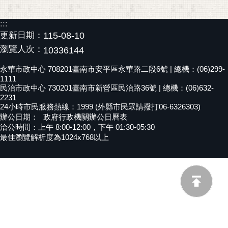
黃
:::
偉
更新日期：
115-08-10
哲
瀏覽人次：
10336144
螢
光
永華市政中心 708201臺南市安平區永華路二段6號 | 總機：(06)299-
1111
花
民治市政中心 730201臺南市新營區民治路36號 | 總機：(06)632-
泉
2231
24小時市民服務熱線：1999 (外縣市民眾請撥打06-6326303)
桐
辦公日期：
政府行政機關辦公日曆表
花
洽公時間：上午 8:00-12:00，下午 01:30-05:30
祭
最佳瀏覽解析度為1024x768以上
網
站
導
覽
訂
閱