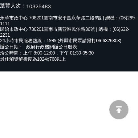
瀏覽人次：
10325483
黃
偉
永華市政中心 708201臺南市安平區永華路二段6號 | 總機：(06)299-
哲
1111
民治市政中心 730201臺南市新營區民治路36號 | 總機：(06)632-
螢
2231
24小時市民服務熱線：1999 (外縣市民眾請撥打06-6326303)
光
辦公日期：
政府行政機關辦公日曆表
花
洽公時間：上午 8:00-12:00，下午 01:30-05:30
泉
最佳瀏覽解析度為1024x768以上
桐
花
祭
網
站
導
覽
訂
閱