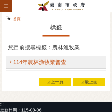
:::
搜
:::
跳到主要內容區塊
尋
:::
進
首頁
階
標籤
搜
尋
精彩府城
您目前搜尋標籤：農林漁牧業
市府動態
114年農林漁牧業普查
市府團隊
主題服務
回上一頁
回最上面
市政資訊
:::
市民互動
更新日期：
115-08-06