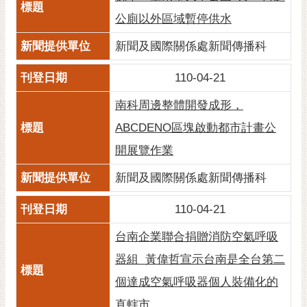
黃
公廁以外區域暫停供水
偉
新聞及國際關係處新聞傳播科
哲
螢
110-04-21
光
南科周邊整體開發成形，
花
泉
ABCDENO區塊啟動都市計畫公
開展覽作業
桐
花
新聞及國際關係處新聞傳播科
祭
110-04-21
網
站
台南企業聯合捐贈消防空氣呼吸
導
器組 黃偉哲宣示台南是全台第二
覽
個達成空氣呼吸器個人裝備化的
訂
直轄市
閱