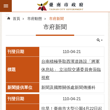
:::
搜
:::
跳到主要內容區塊
尋
:::
進
首頁
市府動態
市府新聞
階
市府新聞
搜
尋
精彩府城
110-04-21
市府動態
台南積極爭取西濱道路設「將軍
市府團隊
休息站」 立法院交通委員會蒞臨
視察
主題服務
新聞及國際關係處新聞傳播科
市政資訊
110-04-21
市民互動
抗旱！臺南市大型公園4月22日起