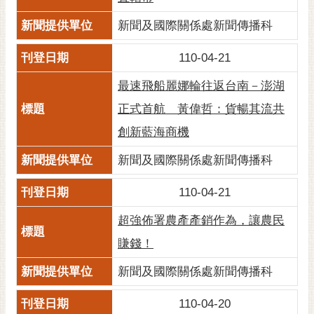
RSS
新聞及國際關係處新聞傳播科
訂
閱
110-04-21
電
最速飛船麗娜輪往返台南－澎湖
子
報
正式首航 黃偉哲：貨暢其流共
創新藍海商機
市
民
新聞及國際關係處新聞傳播科
信
箱
110-04-21
English
超強佈署農產產銷作為，讓農民
日
賺錢！
本
語
新聞及國際關係處新聞傳播科
隱
110-04-20