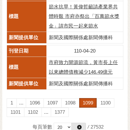
節水抗旱！黃偉哲籲請產業界共
體時艱 市府亦祭出「百萬節水獎
金」請市民一起來節水
新聞及國際關係處新聞傳播科
110-04-20
市府致力開源節流，黃市長上任
以來總體債務減少146.49億元
新聞及國際關係處新聞傳播科
1
...
1096
1097
1098
1099
1100
1101
1102
...
1377
每頁筆數
/
27532