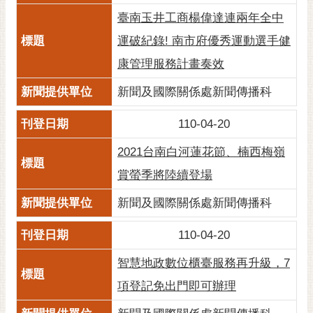
私
臺南玉井工商楊偉達連兩年全中
權
及
運破紀錄! 南市府優秀運動選手健
安
康管理服務計畫奏效
全
政
新聞及國際關係處新聞傳播科
策
110-04-20
網
站
2021台南白河蓮花節、楠西梅嶺
資
賞螢季將陸續登場
料
開
新聞及國際關係處新聞傳播科
放
宣
110-04-20
告
智慧地政數位櫃臺服務再升級，7
市
府
項登記免出門即可辦理
交