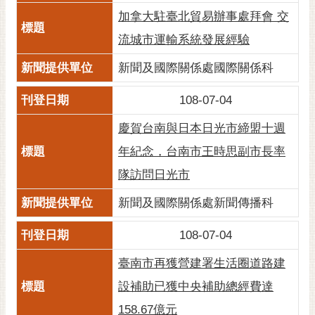
RSS
加拿大駐臺北貿易辦事處拜會 交
流城市運輸系統發展經驗
訂
閱
新聞及國際關係處國際關係科
電
子
108-07-04
報
慶賀台南與日本日光市締盟十週
市
民
年紀念，台南市王時思副市長率
信
隊訪問日光市
箱
新聞及國際關係處新聞傳播科
English
108-07-04
日
本
臺南市再獲營建署生活圈道路建
語
設補助已獲中央補助總經費達
隱
158.67億元