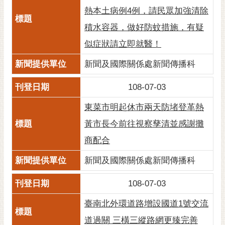
通
熱本土病例4例，請民眾加強清除
位
置
積水容器，做好防蚊措施，有疑
似症狀請立即就醫！
新聞及國際關係處新聞傳播科
108-07-03
東菜市明起休市兩天防堵登革熱
黃市長今前往視察孳清並感謝攤
商配合
新聞及國際關係處新聞傳播科
108-07-03
臺南北外環道路增設國道1號交流
道過關 三橫三縱路網更臻完善