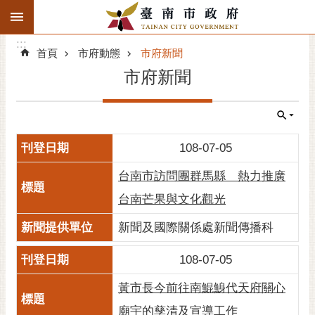
:::
搜
:::
跳到主要內容區塊
尋
:::
進
首頁
市府動態
市府新聞
階
市府新聞
搜
尋
精彩府城
108-07-05
市府動態
台南市訪問團群馬縣 熱力推廣
市府團隊
台南芒果與文化觀光
主題服務
新聞及國際關係處新聞傳播科
108-07-05
市政資訊
黃市長今前往南鯤鯓代天府關心
市民互動
廟宇的孳清及宣導工作