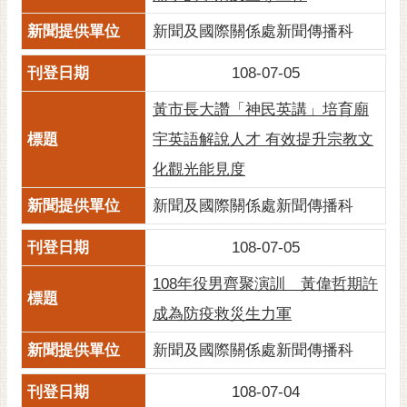
黃
新聞及國際關係處新聞傳播科
偉
哲
108-07-05
螢
黃市長大讚「神民英講」培育廟
光
宇英語解說人才 有效提升宗教文
花
泉
化觀光能見度
桐
新聞及國際關係處新聞傳播科
花
祭
108-07-05
108年役男齊聚演訓 黃偉哲期許
網
站
成為防疫救災生力軍
導
覽
新聞及國際關係處新聞傳播科
訂
108-07-04
閱