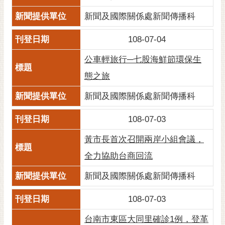
私
權
新聞及國際關係處新聞傳播科
及
安
108-07-04
全
公車輕旅行─七股海鮮節環保生
政
策
態之旅
網
新聞及國際關係處新聞傳播科
站
資
108-07-03
料
開
黃市長首次召開兩岸小組會議，
放
全力協助台商回流
宣
告
新聞及國際關係處新聞傳播科
市
108-07-03
府
交
台南市東區大同里確診1例，登革