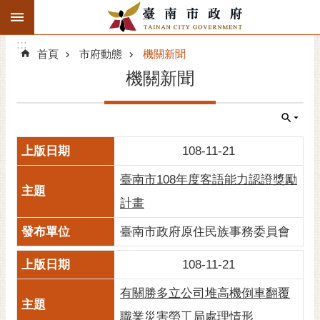
:::
搜
:::
跳到主要內容區塊
尋
:::
進
首頁
市府動態
機關新聞
階
機關新聞
搜
尋
精彩府城
108-11-21
市府動態
臺南市108年度客語能力認證獎勵
市府團隊
計畫
主題服務
臺南市政府原住民族事務委員會
108-11-21
市政資訊
有關勝多立公司堆高機倒車翻覆
市民互動
職業災害勞工局處理情形