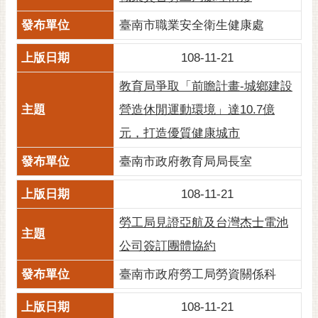
黃
臺南市職業安全衛生健康處
偉
哲
108-11-21
螢
教育局爭取「前瞻計畫-城鄉建設
光
營造休閒運動環境」達10.7億
花
泉
元，打造優質健康城市
桐
臺南市政府教育局局長室
花
祭
108-11-21
勞工局見證亞航及台灣杰士電池
網
站
公司簽訂團體協約
導
覽
臺南市政府勞工局勞資關係科
訂
108-11-21
閱