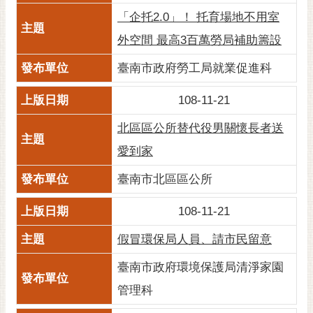
RSS
「企托2.0」！ 托育場地不用室
外空間 最高3百萬勞局補助籌設
訂
閱
臺南市政府勞工局就業促進科
電
子
108-11-21
報
北區區公所替代役男關懷長者送
市
民
愛到家
信
臺南市北區區公所
箱
English
108-11-21
日
假冒環保局人員、請市民留意
本
語
臺南市政府環境保護局清淨家園
管理科
隱