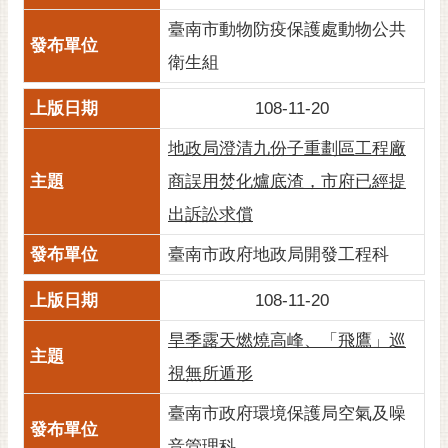
通
位
臺南市動物防疫保護處動物公共
置
衛生組
108-11-20
地政局澄清九份子重劃區工程廠
商誤用焚化爐底渣，市府已經提
出訴訟求償
臺南市政府地政局開發工程科
108-11-20
旱季露天燃燒高峰、「飛鷹」巡
視無所遁形
臺南市政府環境保護局空氣及噪
音管理科