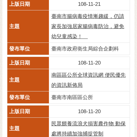
私
108-11-21
權
及
臺南市腸病毒疫情漸趨緩，仍請
安
家長加強居家腸病毒防治，避免
全
政
幼兒童感染！
策
臺南市政府衛生局綜合企劃科
網
站
108-11-20
資
南區區公所全球資訊網 便民優先
料
開
的資訊新佈局
放
臺南市南區區公所
宣
告
108-11-20
市
民眾餵養流浪犬損害農作物 動保
府
交
處將持續加強捕捉管制