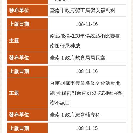
黃
臺南市政府勞工局勞安福利科
偉
哲
108-11-16
螢
南藝飛揚-108年傳統藝術比賽臺
光
南囝仔展神威
花
泉
臺南市政府教育局局長室
桐
108-11-16
花
祭
台南胡麻季農業產業文化活動開
跑 黃偉哲對台南好滋味胡麻油香
網
站
讚不絕口
導
覽
臺南市政府農會輔導科
訂
108-11-15
閱