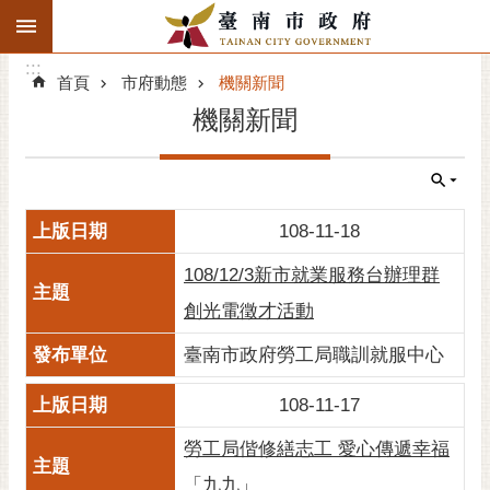
:::
搜
:::
跳到主要內容區塊
尋
:::
進
首頁
市府動態
機關新聞
階
機關新聞
搜
尋
精彩府城
108-11-18
市府動態
108/12/3新市就業服務台辦理群
市府團隊
創光電徵才活動
主題服務
臺南市政府勞工局職訓就服中心
108-11-17
市政資訊
勞工局偕修繕志工 愛心傳遞幸福
市民互動
「九九」