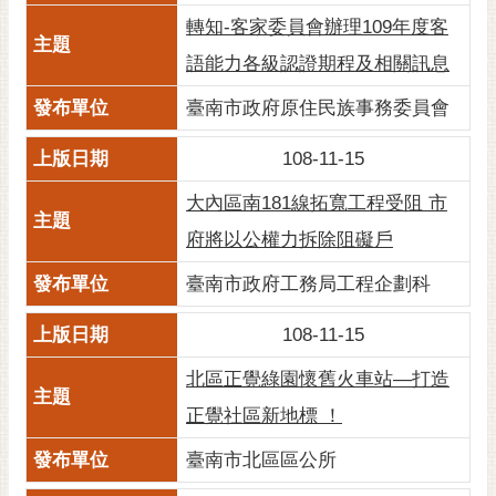
RSS
轉知-客家委員會辦理109年度客
語能力各級認證期程及相關訊息
訂
閱
臺南市政府原住民族事務委員會
電
子
108-11-15
報
大內區南181線拓寬工程受阻 市
市
民
府將以公權力拆除阻礙戶
信
臺南市政府工務局工程企劃科
箱
English
108-11-15
日
北區正覺綠園懷舊火車站—打造
本
正覺社區新地標 ！
語
臺南市北區區公所
隱