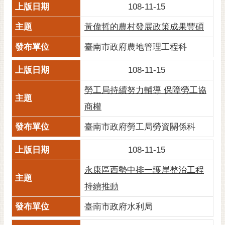
私
108-11-15
權
及
黃偉哲的農村發展政策成果豐碩
安
臺南市政府農地管理工程科
全
政
108-11-15
策
勞工局持續努力輔導 保障勞工協
網
站
商權
資
料
臺南市政府勞工局勞資關係科
開
放
108-11-15
宣
永康區西勢中排一護岸整治工程
告
持續推動
市
府
臺南市政府水利局
交